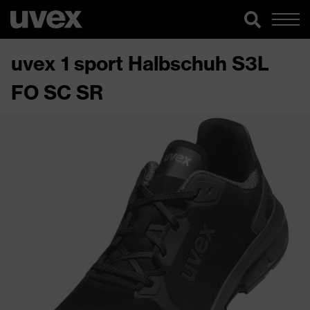
uvex 1 sport Halbschuh S3L
FO SC SR