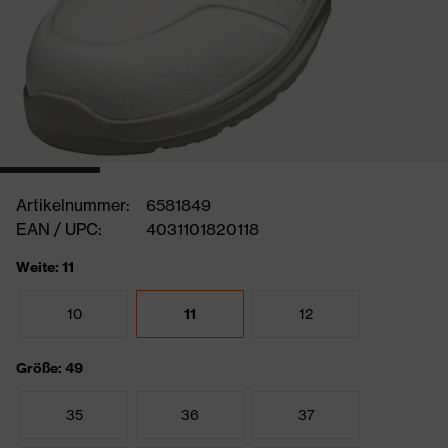
Artikelnummer:
6581849
EAN / UPC:
4031101820118
Weite: 11
10
11
12
Größe: 49
35
36
37