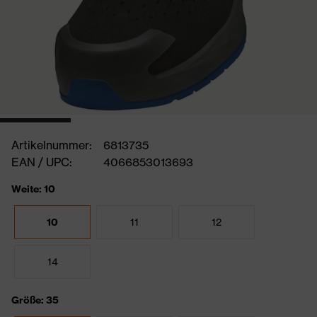
Artikelnummer:
6813735
EAN / UPC:
4066853013693
Weite: 10
10
11
12
14
Größe: 35