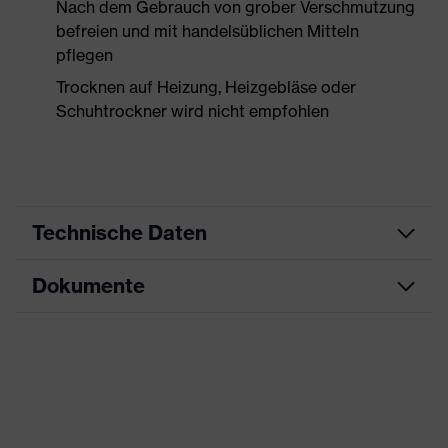
Nach dem Gebrauch von grober Verschmutzung
befreien und mit handelsüblichen Mitteln
pflegen
Trocknen auf Heizung, Heizgebläse oder
Schuhtrockner wird nicht empfohlen
Technische Daten
Dokumente
Produktart
Sicherheitsschuh
Produkttyp
Halbschuhe
Datenblatt
Produktfamilie
uvex 1 x-craft
CE Konformitätserklärung
Schutzklasse
S1