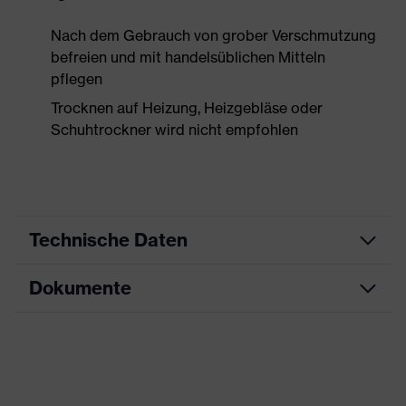
Nach dem Gebrauch von grober Verschmutzung
befreien und mit handelsüblichen Mitteln
pflegen
Trocknen auf Heizung, Heizgebläse oder
Schuhtrockner wird nicht empfohlen
Technische Daten
Dokumente
Produktart
Sicherheitsschuh
Produkttyp
Halbschuhe
Datenblatt
Produktfamilie
uvex 1 x-craft
CE Konformitätserklärung