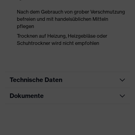
Nach dem Gebrauch von grober Verschmutzung
befreien und mit handelsüblichen Mitteln
pflegen
Trocknen auf Heizung, Heizgebläse oder
Schuhtrockner wird nicht empfohlen
Technische Daten
Dokumente
Produktart
Sicherheitsschuh
Produkttyp
Halbschuhe
Datenblatt
Produktfamilie
uvex 1 x-craft
CE Konformitätserklärung