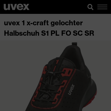
uvex 1 x-craft gelochter
Halbschuh S1 PL FO SC SR