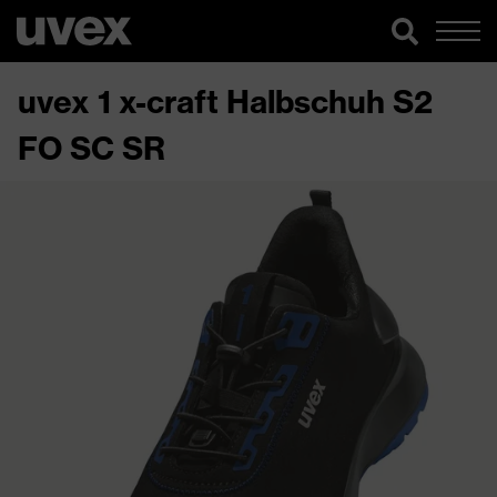
uvex 1 x-craft Halbschuh S2
FO SC SR