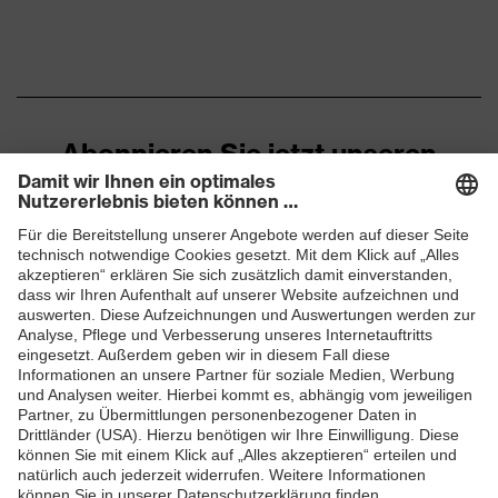
Geschlossener
Fersenbereich, Im
Sohlenverlauf integrierter
Ausstattung
Fersenkorb, Non-marking-
Sohle, Profilierte Sohle, Weich
gepolsterte Staublasche
Abonnieren Sie jetzt unseren
Newsletter
Red Dot Design Award Best
Awards
of the Best 2024
Klimakomfortfußbett uvex 1
ZUM NEWSLETTER ANMELDEN
Fußbett
sport
Futter
Distance-Mesh
Lieferumfang
1 Paar Sicherheitsschuhe
Zweidichten-Polyurethan
Material Sohle
uvex i-PUREnrj