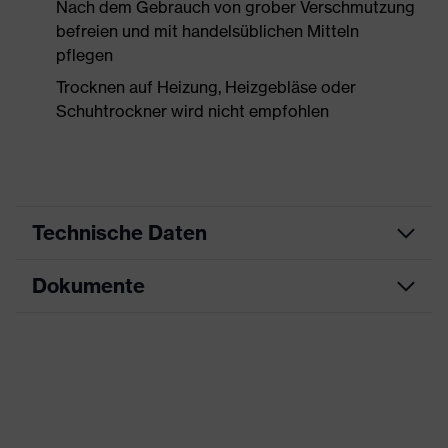
Nach dem Gebrauch von grober Verschmutzung
befreien und mit handelsüblichen Mitteln
pflegen
Trocknen auf Heizung, Heizgebläse oder
Schuhtrockner wird nicht empfohlen
Technische Daten
Dokumente
Produktart
Sicherheitsschuh
Produkttyp
Halbschuhe
Datenblatt
Produktfamilie
uvex 1 x-craft
CE Konformitätserklärung
Schutzklasse
S2