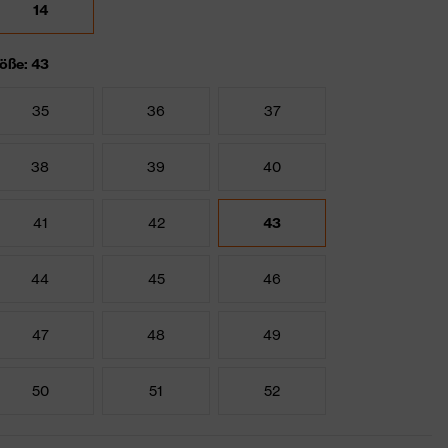
14
öße: 43
35
36
37
38
39
40
41
42
43
44
45
46
47
48
49
50
51
52