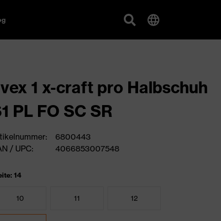
og
vex 1 x-craft pro Halbschuh
1 PL FO SC SR
tikelnummer:
6800443
N / UPC:
4066853007548
ite: 14
10
11
12