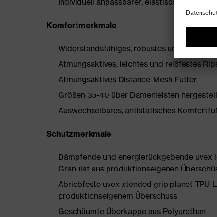
Individuell anpassbarer, elastischer Senkel 
Komfortmerkmale
Widerstandsfähiges, robustes und flexibles
Atmungsaktives, leichtes und reißfestes Rip
Atmungsaktives Distance-Mesh Futter
Größen 35-40 über Damenleisten hergestell
Auswechselbares, antistatisches Komfortfußb
Schutzmerkmale
Dämpfende und energierückgebende uvex i-
Granulat aus produktionseigenen Überschü
Abriebfeste uvex xtended grip planet TPU-
produktionseigenem Überschuss
Geschäumte Überkappe aus Polyurethan