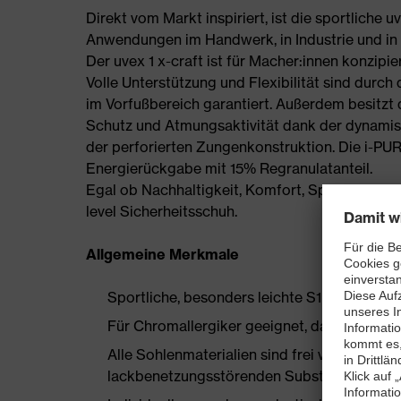
Direkt vom Markt inspiriert, ist die sportliche 
Anwendungen im Handwerk, in Industrie und in d
Der uvex 1 x-craft ist für Macher:innen konzipier
Volle Unterstützung und Flexibilität sind durch
im Vorfußbereich garantiert. Außerdem besitzt de
Schutz und Atmungsaktivität dank der dynamis
der perforierten Zungenkonstruktion. Die i-PU
Energierückgabe mit 15% Regranulatanteil.
Egal ob Nachhaltigkeit, Komfort, Sportlichkeit o
level Sicherheitsschuh.
Allgemeine Merkmale
Sportliche, besonders leichte S1 PL Sicherh
Für Chromallergiker geeignet, da aus synthe
Alle Sohlenmaterialien sind frei von Silik
lackbenetzungsstörenden Substanzen