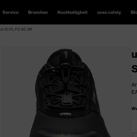
Service
Branchen
Nachhaltigkeit
uvex safety
Bl
huh S1 PL FO SC SR
u
S
Ar
EA
We