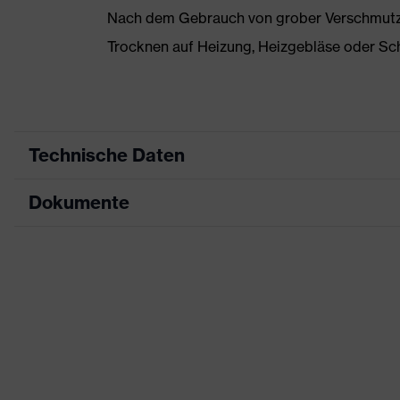
Nach dem Gebrauch von grober Verschmutzun
Trocknen auf Heizung, Heizgebläse oder Sc
Technische Daten
Dokumente
Produktart
Sicherheitsschuh
Produkttyp
Halbschuhe
Datenblatt
Produktfamilie
uvex 1 x-craft
CE Konformitätserklärung
Schutzklasse
S1 PL
Downloadportal für CE Konformitätserklä
Farbe
schwarz