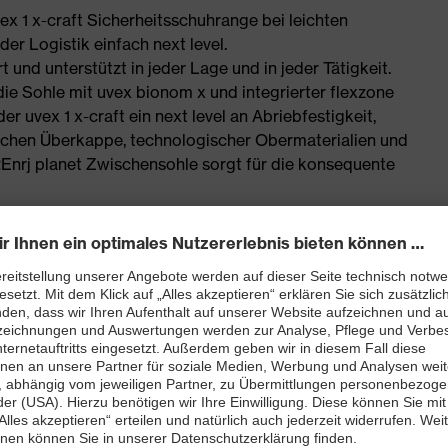
uvex 1 x-craft Sicherheitsschuhrange bei leichten
er Logistik einfach next level.
t und unterstützt in jeder Lage und in jeder Tätigkeit.
 die Sohle mit uvex bionom x und integrierter flexzone
r uvex 1 x-craft ein next level an Abriebfestigkeit,
chen Überkappe, technologischer Obermaterialien und
REnrj planet Zwischensohle sorgt für die konsequente
der Innovation, der uvex 1 x-craft ist einfach - the next
eitsschuhe
tischen Materialien gefertigt
onen, Weichmachern und anderen