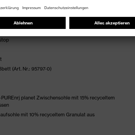
mit Schnellarretierung
 PUtek Obermaterial im Vorfußbereich
stop
t
ett (Art. Nr.: 95797-0)
PUREnrj planet Zwischensohle mit 15% recyceltem
ssen
Laufsohle mit 10% recyceltem Granulat aus