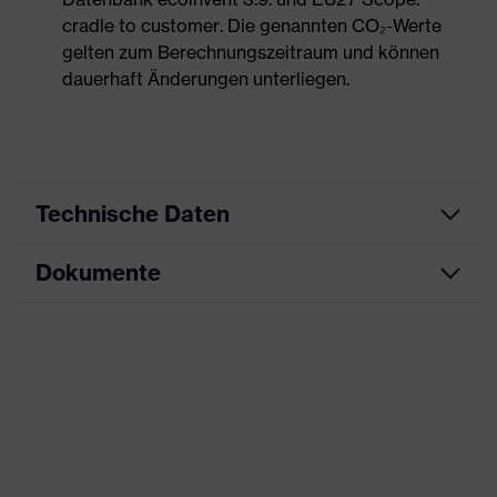
cradle to customer. Die genannten CO₂-Werte
gelten zum Berechnungszeitraum und können
dauerhaft Änderungen unterliegen.
Technische Daten
Dokumente
Produktart
Sicherheitsschuh
Produkttyp
Stiefel
Datenblatt
Produktfamilie
uvex 1 x-craft
CE Konformitätserklärung
Schutzklasse
S3L
Downloadportal für CE
Farbe
rot, schwarz
Konformitätserklärungen