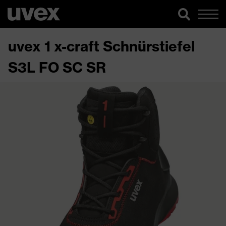
uvex 1 x-craft Schnürstiefel
S3L FO SC SR