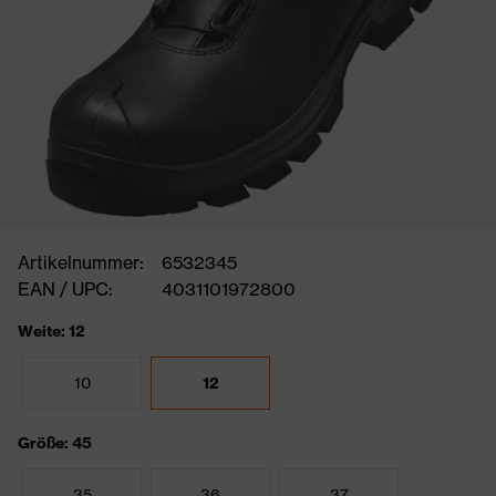
Artikelnummer:
6532345
EAN / UPC:
4031101972800
Weite: 12
10
12
Größe: 45
35
36
37