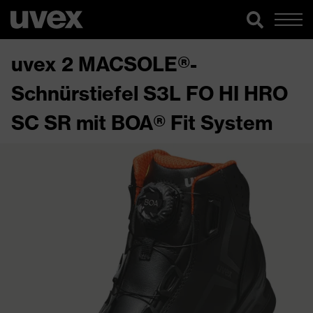
uvex 2 MACSOLE®-
Schnürstiefel S3L FO HI HRO
SC SR mit BOA® Fit System