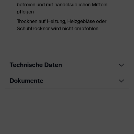
befreien und mit handelsüblichen Mitteln
pflegen
Trocknen auf Heizung, Heizgebläse oder
Schuhtrockner wird nicht empfohlen
Technische Daten
Dokumente
Produktart
Sicherheitsschuh
Produkttyp
Stiefel
Datenblatt
Produktfamilie
uvex 2 MACSOLE®
Maßtabelle
Schutzklasse
S3
CE Konformitätserklärung