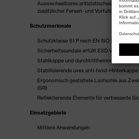
Auswechselbares antistatisches Komfortfuß
zusätzlicher Fersen- und Vorfußdämpfung
Schutzmerkmale
Schutzklasse S1 P nach EN ISO 20345:202
Sicherheitssandale erfüllt ESD-Vorgaben m
Stahlkappe und durchtritthemmende Stahl
Stabilisierende uvex anti-twist-Hinterkapp
Ergonomisch gestaltete Laufsohle aus Zwe
(SR)
Reflektierende Elemente für verbesserte Si
Einsatzgebiete
Mittlere Anwendungen