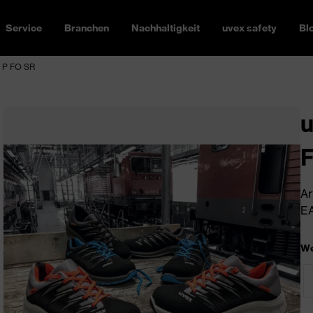
Service
Branchen
Nachhaltigkeit
uvex safety
Bl
1 P FO SR
u
Ar
EA
We