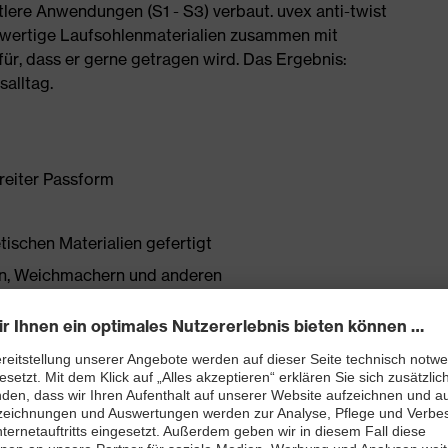
tlere Anwendungen (S1 - S3) verbaut. uvex anti-twist
wertige Laufsohlenmaterialien zusammen mit
ür, dass er gerne getragen wird. Das Ergebnis:
salltag.
reiter Passform
tischen Materialien gefertigt
onen, Weichmachern und anderen