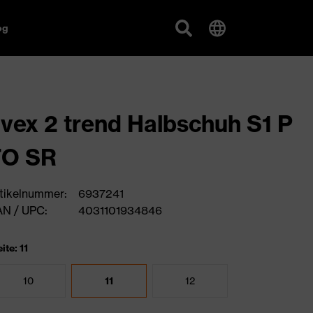
og
vex 2 trend Halbschuh S1 P
FO SR
tikelnummer:
6937241
N / UPC:
4031101934846
ite: 11
10
11
12