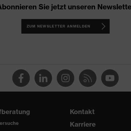
Abonnieren Sie jetzt unseren Newslette
ker
eschlossener Fersenbereich, Non-marking-Sohle, Profilierte
mente, Weich gepolsterte Lasche, Weich gepolsterter
ZUM NEWSLETTER ANMELDEN
2 trend
(PU/PU)
fberatung
Kontakt
ersuche
Karriere