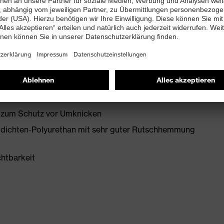
bett mit Feuchtigkeitstransportsystem und
2 + A1:2024
it Ableitwiderstand kleiner 100 Megaohm
zwischensohle
e zum Schutz vor Umknicken
idichten-Polyurethan mit sehr guter Rutschhemmung
chtbarkeit