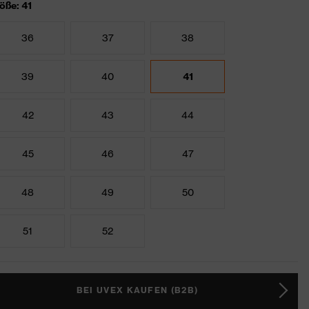
öße: 41
36
37
38
39
40
41
42
43
44
45
46
47
48
49
50
51
52
BEI UVEX KAUFEN (B2B)