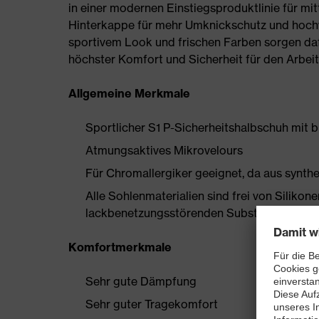
in einer modernen Einstiegsproduktlinie für mit
Hinterkappe für mehr Umknickschutz und hoch
sportivem Look und frischen Farben sorgen daf
höchster Komfort und Sicherheit für den Arbeit
Allgemeine Merkmale
Sportlicher S1 P-Sicherheitshalbschuh mit b
Atmungsaktives Mikrovelours
Für Chromallergiker geeignet, da aus synthe
Alle Sohlenmaterialien sind frei von Silik
lackbenetzungsstörenden Substanzen
Komfortmerkmale
Sehr gute Dämpfung
Sehr guter Tragekomfort