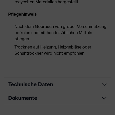
recycelten Materialien hergestellt
Pflegehinweis
Nach dem Gebrauch von grober Verschmutzung
befreien und mit handelsüblichen Mitteln
pflegen
Trocknen auf Heizung, Heizgebläse oder
Schuhtrockner wird nicht empfohlen
Technische Daten
Dokumente
Produktart
Sicherheitsschuh
Produkttyp
Halbschuhe
Datenblatt