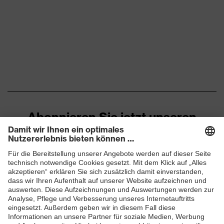
Allergikerhinweise
Geeignet für Chromallergiker
Gelochtes Obermaterial,
Geschlossener
Fersenbereich, Non-marking-
Sohle, Profilierte Sohle,
Ausstattung
Reflektierende Elemente,
Weich gepolsterte Lasche,
Weich gepolsterter
Schaftabschluss
Abonnieren Sie jetzt unseren
Newsletter
Klimakomfortfußbett uvex 2
Fußbett
trend
Futter
Distance-Mesh
ZUM NEWSLETTER ANMELDEN
Lieferumfang
1 Paar Sicherheitsschuhe
Marketingfarbe
french-blue