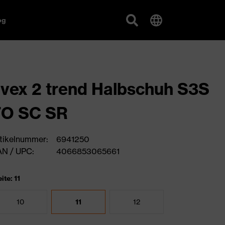
og
vex 2 trend Halbschuh S3S
FO SC SR
tikelnummer:
6941250
N / UPC:
4066853065661
ite: 11
10
11
12