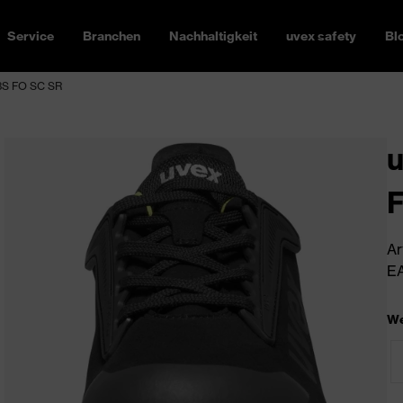
Service
Branchen
Nachhaltigkeit
uvex safety
Bl
S3S FO SC SR
u
Ar
EA
We