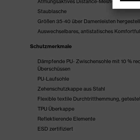
Atmungsaktives Distance-Mesh-Futter
Staublasche
Größen 35-40 über Damenleisten hergestell
Auswechselbares, antistatisches Komfortfu
Schutzmerkmale
Dämpfende PU- Zwischensohle mit 10 % rec
Überschüssen
PU-Laufsohle
Zehenschutzkappe aus Stahl
Flexible textile Durchtritthemmung, getest
TPU Überkappe
Reflektierende Elemente
ESD zertifiziert