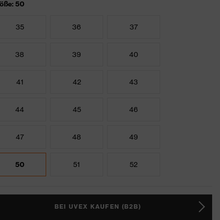
öße: 50
35
36
37
38
39
40
41
42
43
44
45
46
47
48
49
50
51
52
BEI UVEX KAUFEN (B2B)