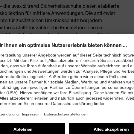
 die uvex 2 trend Sicherheitsschuhe bieten etablierte
skollektion für mittlere Anwendungen. Die anti-twist
nte für zusätzlichen Umknickschutz bei jedem
eatures stellt für zahlreiche Einsatzbereiche ein
icht und die Polyurethan-Laufsohle sorgen für ein
tischen Materialien gefertigt
chmachern und anderen lackbenetzungsstörenden
ves Mikrovelours Obermaterial