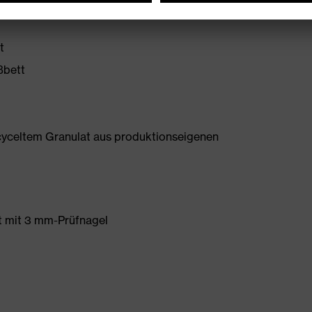
t
ßbett
yceltem Granulat aus produktionseigenen
et mit 3 mm-Prüfnagel