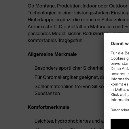
Ob Montage, Produktion, Indoor oder Outdoor –
Technologien in einer leistungsstarken Einstieg
Hinterkappe ergänzt die robusten Schutzeleme
Arbeitsschritt. Die Vielfalt an Materialien und F
passendes Modell sicher. Reduziertes Eigengew
komfortables Tragegefühl.
Allgemeine Merkmale
Besonders sportlicher Sicherheitsschuh
Für Chromallergiker geeignet, da aus synthe
Sohlenmaterialien frei von Silikonen, Wei
Substanzen
Komfortmerkmale
Leichtes, hydrophobiertes und atmungsakti