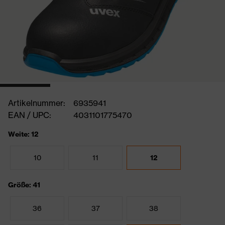
Artikelnummer:
6935941
EAN / UPC:
4031101775470
Weite: 12
10
11
12
Größe: 41
36
37
38