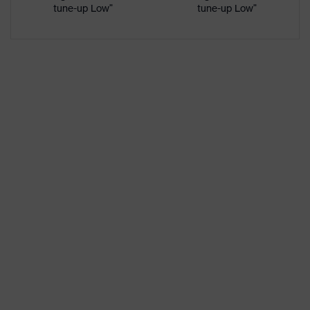
Kunststoffkappe
tune-up Low"
tune-up Low"
Rutschhemmung
SRC
Nichtmetallische uvex
Durchtritthemmung
xenova® Zwischensohle
uvex climazone, uvex
uvex Technologie
medicare+, uvex xenova®-
System
Anti-Twist-Hinterkappe,
Geschlossener
Fersenbereich, Non-marking-
Sohle, Profilierte Sohle,
Ausstattung
Reflektierende Elemente,
Weich gepolsterte
Staublasche, Weich
gepolsterter
Schaftabschluss