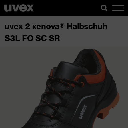
uvex 2 xenova® Halbschuh
S3L FO SC SR