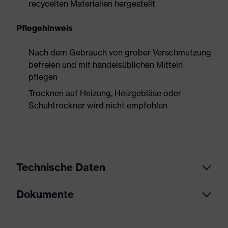
recycelten Materialien hergestellt
Pflegehinweis
Nach dem Gebrauch von grober Verschmutzung
befreien und mit handelsüblichen Mitteln
pflegen
Trocknen auf Heizung, Heizgebläse oder
Schuhtrockner wird nicht empfohlen
Technische Daten
Dokumente
Produktart
Sicherheitsschuh
Produkttyp
Stiefel
Datenblatt