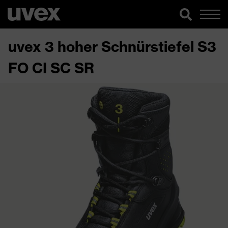
uvex 3 hoher Schnürstiefel S3
FO CI SC SR