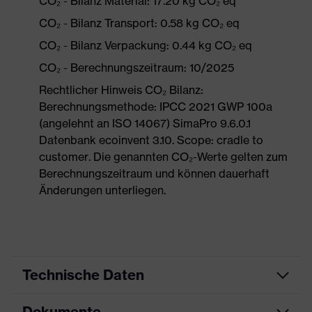
CO₂ - Bilanz Material: 17.20 kg CO₂ eq
CO₂ - Bilanz Transport: 0.58 kg CO₂ eq
CO₂ - Bilanz Verpackung: 0.44 kg CO₂ eq
CO₂ - Berechnungszeitraum: 10/2025
Rechtlicher Hinweis CO₂ Bilanz:
Berechnungsmethode: IPCC 2021 GWP 100a
(angelehnt an ISO 14067) SimaPro 9.6.0.1
Datenbank ecoinvent 3.10. Scope: cradle to
customer. Die genannten CO₂-Werte gelten zum
Berechnungszeitraum und können dauerhaft
Änderungen unterliegen.
Technische Daten
Dokumente
Produktart
Sicherheitsschuh