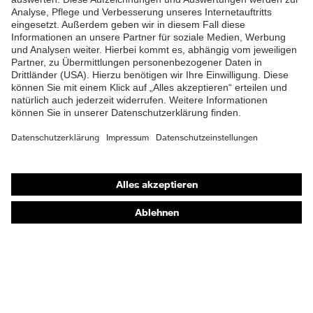
Fußbett
Klimakomfortfußbett uvex 3
Futter
Distance-Mesh
Lieferumfang
1 Paar Sicherheitsschuhe
Zweidichten-Polyurethan-
Material Sohle
Gummi (PU/GU)
Material
Shops
Polyurethan (PU)
Überkappe
Online-Shop für B2B-Kunden
Material Verschluss
-
Online-Shop für Personaldienstleister
Material
Online-Shop für Laserschutzprodukte
Kunststoff
Zehenkappe
uvex Optik Shop Fürth
Norm
EN ISO 20345:2022
E | 3 Store
Obermaterial
uvex waterstop Leder