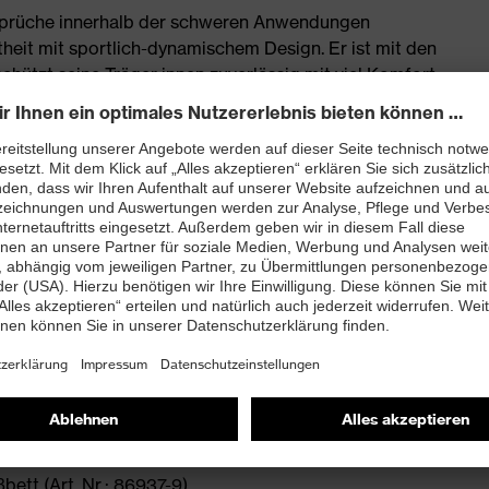
nsprüche innerhalb der schweren Anwendungen
heit mit sportlich-dynamischem Design. Er ist mit den
hützt seine Träger:innen zuverlässig mit viel Komfort.
schnürstiefel mit extra breiter Passform
onen, Weichmachern und anderen
t
ett (Art. Nr.: 86937-9)