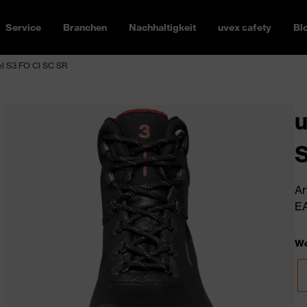
Service
Branchen
Nachhaltigkeit
uvex safety
Bl
el S3 FO CI SC SR
u
S
Ar
EA
We