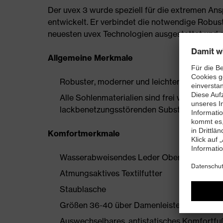
Der uvex 3 wurde speziell für die extremen A
entwickelt. Er verbindet die notwendige Robust
neuesten uvex Technologien ausgestattet und sc
Allgemeine Merkmale
Robuster, moderner und leichter Sicherheits
Alle Sohlenmaterialien sind frei von Silik
lackbenetzungsstörenden Substanzen
Komfortmerkmale
Wasserabweisendes Leder Obermaterial
Atmungsaktives Textilfutter
Staublasche
Größen 36-40 über Damenleisten hergestell
Auswechselbares, antistatisches Komfortfußb