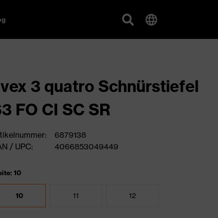
og
vex 3 quatro Schnürstiefel
3 FO CI SC SR
tikelnummer:
6879138
N / UPC:
4066853049449
ite: 10
10
11
12