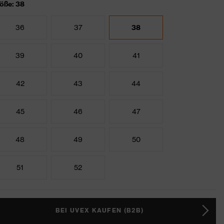
öße: 38
36
37
38
39
40
41
42
43
44
45
46
47
48
49
50
51
52
BEI UVEX KAUFEN (B2B)