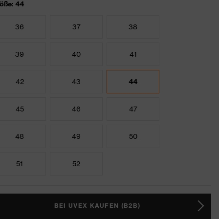
öße: 44
36
37
38
39
40
41
42
43
44
45
46
47
48
49
50
51
52
BEI UVEX KAUFEN (B2B)