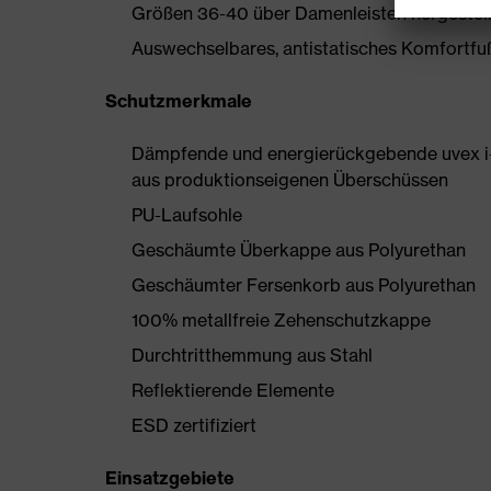
Größen 36-40 über Damenleisten hergestell
Auswechselbares, antistatisches Komfortfußb
Schutzmerkmale
Dämpfende und energierückgebende uvex i-
aus produktionseigenen Überschüssen
PU-Laufsohle
Geschäumte Überkappe aus Polyurethan
Geschäumter Fersenkorb aus Polyurethan
100% metallfreie Zehenschutzkappe
Durchtritthemmung aus Stahl
Reflektierende Elemente
ESD zertifiziert
Einsatzgebiete