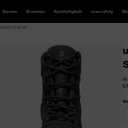
Service
Branchen
Nachhaltigkeit
uvex safety
Bl
el S3 FO CI SC SR
u
S
Ar
EA
We