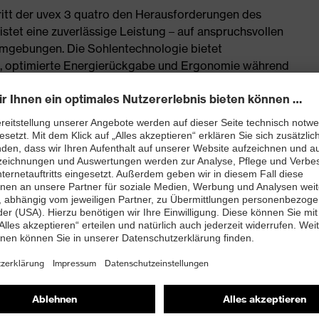
 tritt der uvex 3 quatro den Herausforderungen des
istet eine zuverlässige Leistung – auf anspruchsvollen
umgebungen. Die Sohlentechnologie bietet
 optimierte Energierückgabe und Ergonomie während
schnürstiefel mit extra breiter Passform
onen, Weichmachern und anderen