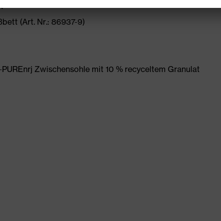
t
ett (Art. Nr.: 86937-9)
PUREnrj Zwischensohle mit 10 % recyceltem Granulat