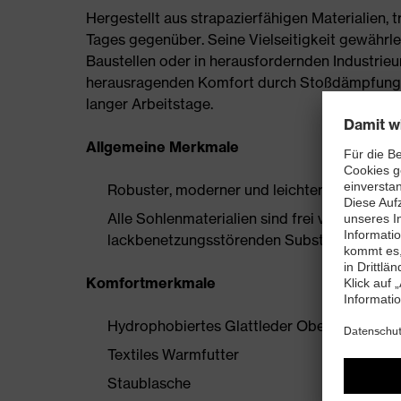
Hergestellt aus strapazierfähigen Materialien,
Tages gegenüber. Seine Vielseitigkeit gewährle
Baustellen oder in herausfordernden Industrie
herausragenden Komfort durch Stoßdämpfung,
langer Arbeitstage.
Allgemeine Merkmale
Robuster, moderner und leichter Sicherheits
Alle Sohlenmaterialien sind frei von Silik
lackbenetzungsstörenden Substanzen
Komfortmerkmale
Hydrophobiertes Glattleder Obermaterial
Textiles Warmfutter
Staublasche