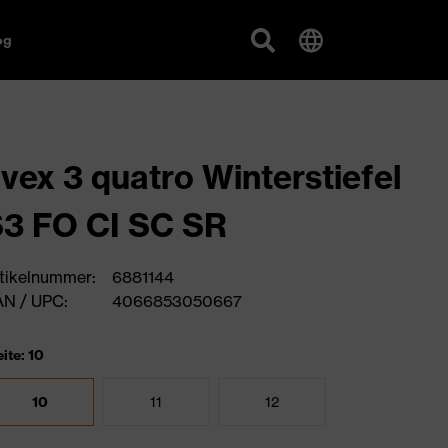
og
vex 3 quatro Winterstiefel
3 FO CI SC SR
tikelnummer:
6881144
N / UPC:
4066853050667
ite: 10
10
11
12