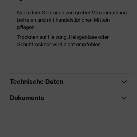
Nach dem Gebrauch von grober Verschmutzung
befreien und mit handelsüblichen Mitteln
pflegen
Trocknen auf Heizung, Heizgebläse oder
Schuhtrockner wird nicht empfohlen
Technische Daten
Dokumente
Produktart
Sicherheitsschuh
Produkttyp
Halbschuhe
Datenblatt
Produktfamilie
uvex 3 MACSOLE®
CE Konformitätserklärung