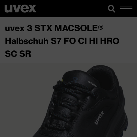
uvex 3 STX MACSOLE®
Halbschuh S7 FO CI HI HRO
SC SR