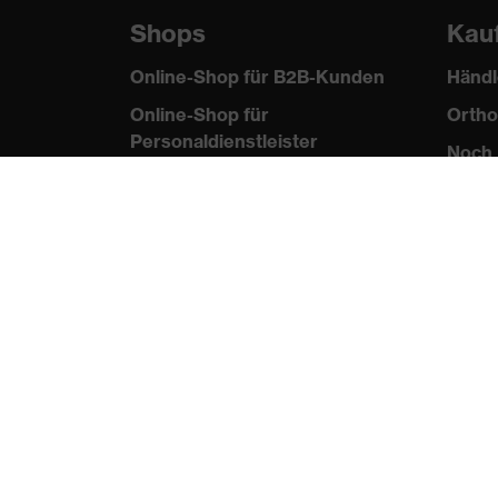
Shops
Kau
Online-Shop für B2B-Kunden
Händl
Online-Shop für
Ortho
Personaldienstleister
Noch 
Online-Shop für
Laserschutzprodukte
uvex Optik Shop Fürth
E | 3 Store