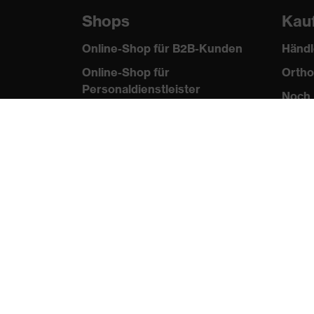
Shops
Kau
Online-Shop für B2B-Kunden
Händl
Online-Shop für
Ortho
Personaldienstleister
Noch 
Online-Shop für
Laserschutzprodukte
uvex Optik Shop Fürth
E | 3 Store