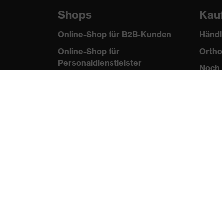
Shops
Kau
Online-Shop für B2B-Kunden
Händl
Online-Shop für
Ortho
Personaldienstleister
Noch 
Online-Shop für
Laserschutzprodukte
uvex Optik Shop Fürth
E | 3 Store