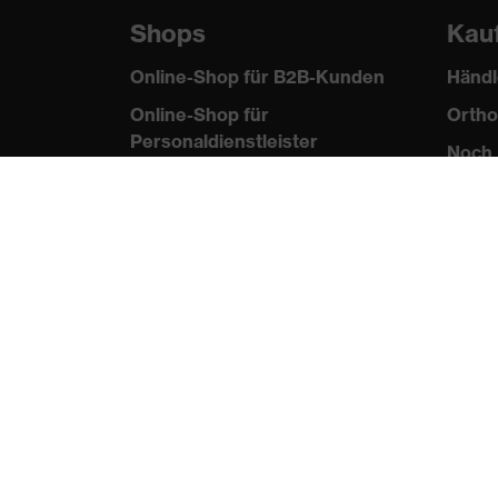
Shops
Kau
Online-Shop für B2B-Kunden
Händl
Online-Shop für
Ortho
Personaldienstleister
Noch 
Online-Shop für
Laserschutzprodukte
uvex Optik Shop Fürth
E | 3 Store