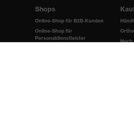
Shops
Kau
Online-Shop für B2B-Kunden
Händl
Online-Shop für
Ortho
Personaldienstleister
Noch 
Online-Shop für
Laserschutzprodukte
uvex Optik Shop Fürth
E | 3 Store