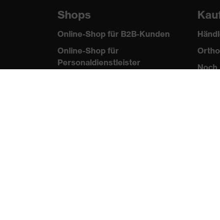
Shops
Kau
Online-Shop für B2B-Kunden
Händl
Online-Shop für
Ortho
Personaldienstleister
Noch 
Online-Shop für
Laserschutzprodukte
uvex Optik Shop Fürth
E | 3 Store