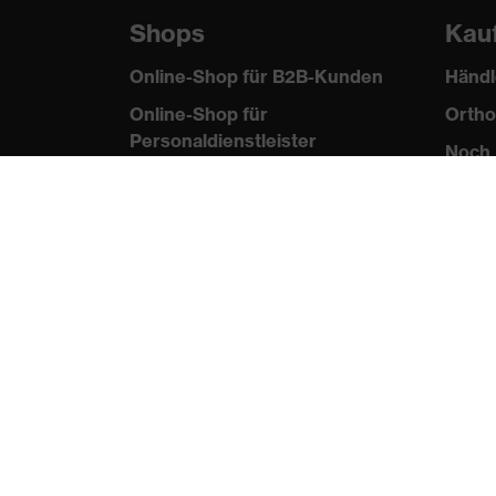
Shops
Kau
Online-Shop für B2B-Kunden
Händl
Online-Shop für
Ortho
Personaldienstleister
Noch 
Online-Shop für
Laserschutzprodukte
uvex Optik Shop Fürth
E | 3 Store