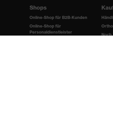
Shops
Kau
Online-Shop für B2B-Kunden
Händl
Online-Shop für
Ortho
Personaldienstleister
Noch 
Online-Shop für
Laserschutzprodukte
uvex Optik Shop Fürth
E | 3 Store