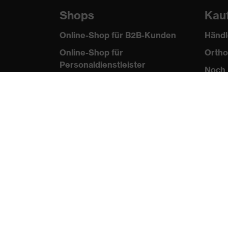
Shops
Kau
Online-Shop für B2B-Kunden
Händl
Online-Shop für
Ortho
Personaldienstleister
Noch 
Online-Shop für
Laserschutzprodukte
uvex Optik Shop Fürth
E | 3 Store