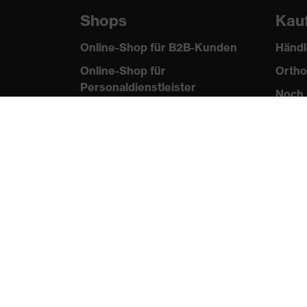
Shops
Kau
Online-Shop für B2B-Kunden
Händl
Online-Shop für
Ortho
Personaldienstleister
Noch 
Online-Shop für
Laserschutzprodukte
uvex Optik Shop Fürth
E | 3 Store