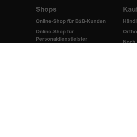
Shops
Kau
Online-Shop für B2B-Kunden
Händl
Online-Shop für
Ortho
Personaldienstleister
Noch 
Online-Shop für
Laserschutzprodukte
uvex Optik Shop Fürth
E | 3 Store