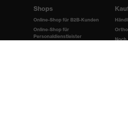
Shops
Kau
Online-Shop für B2B-Kunden
Händl
Online-Shop für
Ortho
Personaldienstleister
Noch 
Online-Shop für
Laserschutzprodukte
uvex Optik Shop Fürth
E | 3 Store