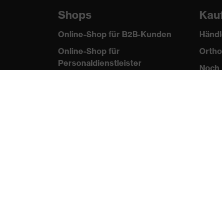
Shops
Kau
Online-Shop für B2B-Kunden
Händl
Online-Shop für
Ortho
Personaldienstleister
Noch 
Online-Shop für
Laserschutzprodukte
uvex Optik Shop Fürth
E | 3 Store