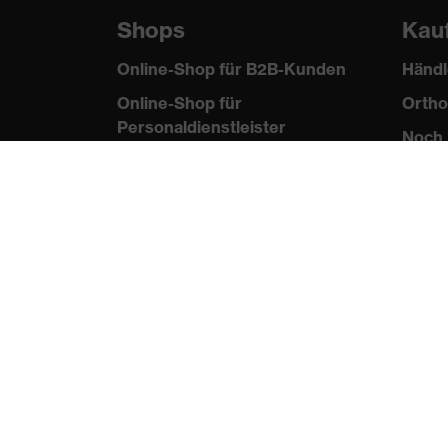
Shops
Kau
Online-Shop für B2B-Kunden
Händl
Online-Shop für
Ortho
Personaldienstleister
Noch 
Online-Shop für
Laserschutzprodukte
uvex Optik Shop Fürth
E | 3 Store