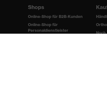
Shops
Kau
Online-Shop für B2B-Kunden
Händl
Online-Shop für
Ortho
Personaldienstleister
Noch 
Online-Shop für
Laserschutzprodukte
uvex Optik Shop Fürth
E | 3 Store