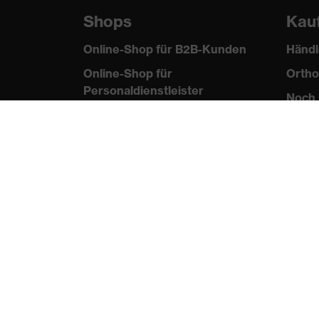
Shops
Kau
Online-Shop für B2B-Kunden
Händl
Online-Shop für
Ortho
Personaldienstleister
Noch 
Online-Shop für
Laserschutzprodukte
uvex Optik Shop Fürth
E | 3 Store