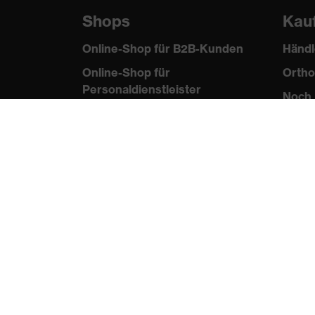
Shops
Kau
Online-Shop für B2B-Kunden
Händl
Online-Shop für
Ortho
Personaldienstleister
Noch 
Online-Shop für
Laserschutzprodukte
uvex Optik Shop Fürth
E | 3 Store