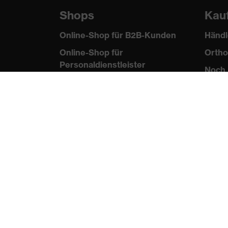
Shops
Kau
Online-Shop für B2B-Kunden
Händl
Online-Shop für
Ortho
Personaldienstleister
Noch 
Online-Shop für
Laserschutzprodukte
uvex Optik Shop Fürth
E | 3 Store