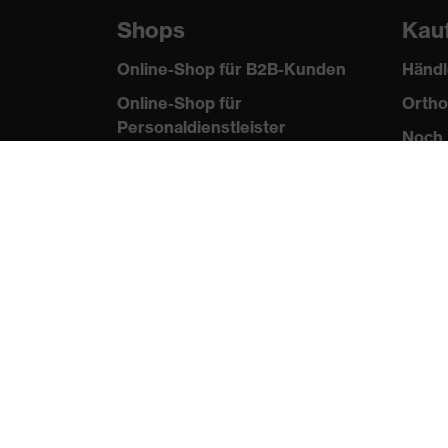
Shops
Kau
Online-Shop für B2B-Kunden
Händl
Online-Shop für
Ortho
Personaldienstleister
Noch 
Online-Shop für
Laserschutzprodukte
uvex Optik Shop Fürth
E | 3 Store