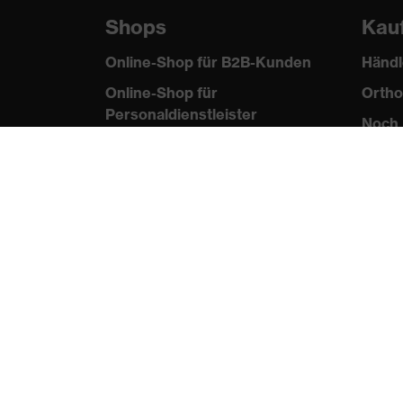
Shops
Kau
Online-Shop für B2B-Kunden
Händl
Online-Shop für
Ortho
Personaldienstleister
Noch 
Online-Shop für
Laserschutzprodukte
uvex Optik Shop Fürth
E | 3 Store