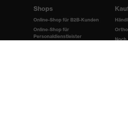
Shops
Kau
Online-Shop für B2B-Kunden
Händl
Online-Shop für
Ortho
Personaldienstleister
Noch 
Online-Shop für
Laserschutzprodukte
uvex Optik Shop Fürth
E | 3 Store