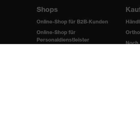
Shops
Kau
Online-Shop für B2B-Kunden
Händl
Online-Shop für
Ortho
Personaldienstleister
Noch 
Online-Shop für
Laserschutzprodukte
uvex Optik Shop Fürth
E | 3 Store