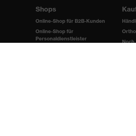
Shops
Kau
Online-Shop für B2B-Kunden
Händl
Online-Shop für
Ortho
Personaldienstleister
Noch 
Online-Shop für
Laserschutzprodukte
uvex Optik Shop Fürth
E | 3 Store