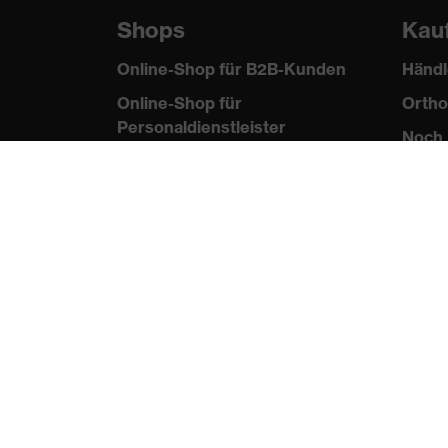
Shops
Kau
Online-Shop für B2B-Kunden
Händl
Online-Shop für
Ortho
Personaldienstleister
Noch 
Online-Shop für
Laserschutzprodukte
uvex Optik Shop Fürth
E | 3 Store