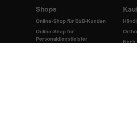
Shops
Kau
Online-Shop für B2B-Kunden
Händl
Online-Shop für
Ortho
Personaldienstleister
Noch 
Online-Shop für
Laserschutzprodukte
uvex Optik Shop Fürth
E | 3 Store