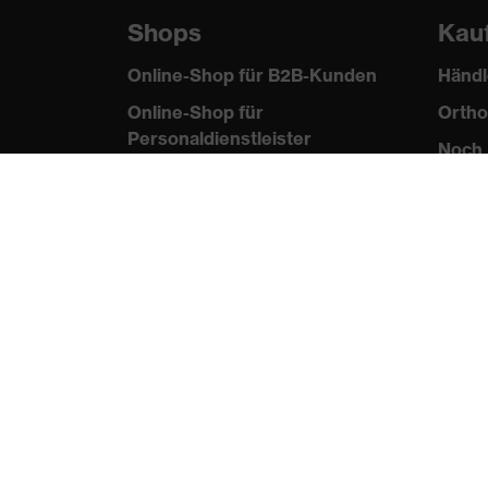
Shops
Kau
Online-Shop für B2B-Kunden
Händl
Online-Shop für
Ortho
Personaldienstleister
Noch 
Online-Shop für
Laserschutzprodukte
uvex Optik Shop Fürth
E | 3 Store