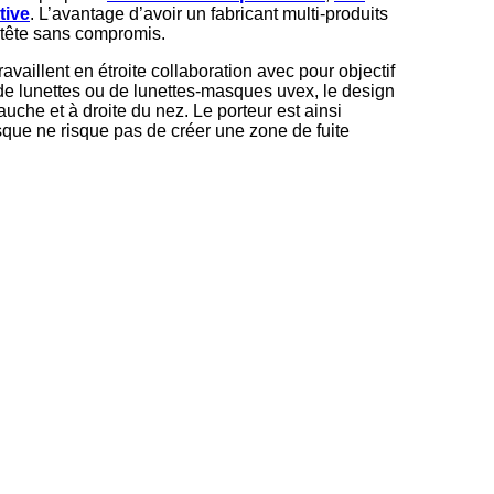
tive
. L’avantage d’avoir un fabricant multi-produits
a tête sans compromis.
availlent en étroite collaboration avec pour objectif
 de lunettes ou de lunettes-masques uvex, le design
che et à droite du nez. Le porteur est ainsi
masque ne risque pas de créer une zone de fuite
les avec toutes les lunettes et lunettes-masques
 efficace.
ic
antes dans le domaine de la protection de la tête.