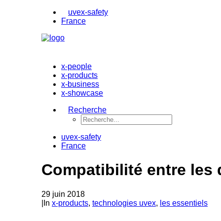
uvex-safety
France
x-people
x-products
x-business
x-showcase
Recherche
uvex-safety
France
Compatibilité entre les d
29 juin 2018
|
In
x-products
,
technologies uvex
,
les essentiels