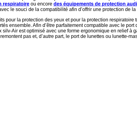
 respiratoire
ou encore
des équipements de protection audi
c le souci de la compatibilité afin d’offrir une protection de l
pour la protection des yeux et pour la protection respiratoire tr
rtés ensemble. Afin d’être parfaitement compatible avec le port
silv-Air est optimisé avec une forme ergonomique en relief à gau
e remontent pas et, d’autre part, le port de lunettes ou lunette-
 uvex silv-Air premium sont, quant à eux, parfaitement compatib
 permettant de combiner divers EPI de manière particulièrement
 le masque silv-Air c 2310
heos : la compatibilité en un cl
gneusement pensés afin de proposer une solution des plus innov