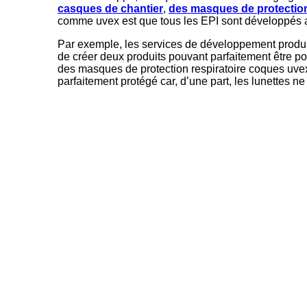
casques de chantier
,
des masques de protection
comme uvex est que tous les EPI sont développés ave
Par exemple, les services de développement produits 
de créer deux produits pouvant parfaitement être po
des masques de protection respiratoire coques uvex 
parfaitement protégé car, d’une part, les lunettes n
autour du masque de protection respiratoire.
Les masques de protection respiratoire de la gamme
uvex.
Voici deux exemples innovants développés par uvex
Compatibilité entre les lunettes uvex pheos et
Système de visière uvex p
Tous les détails du système uvex pheos ont été soi