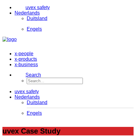
uvex safety
Nederlands
Duitsland
Engels
x-people
x-products
x-business
Search
uvex safety
Nederlands
Duitsland
Engels
uvex Case Study