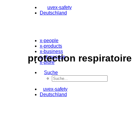
uvex-safety
Deutschland
x-people
x-products
x-business
protection respiratoire
x-showcase
x-plore
Suche
uvex-safety
Deutschland