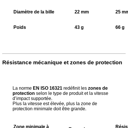
Diamètre de la bille
22 mm
25 m
Poids
43 g
66 g
Résistance mécanique et zones de protection
La norme
EN ISO 16321
redéfinit les
zones de
protection
selon le type de produit et la vitesse
d’impact supportée.
Plus la vitesse est élevée, plus la zone de
protection minimale doit être grande.
Zone minimale à
Résis