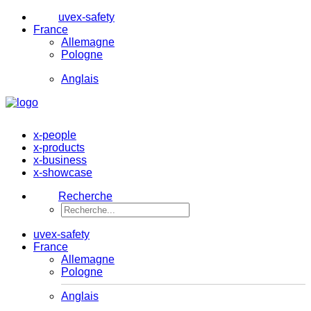
uvex-safety
France
Allemagne
Pologne
Anglais
x-people
x-products
x-business
x-showcase
Recherche
uvex-safety
France
Allemagne
Pologne
Anglais