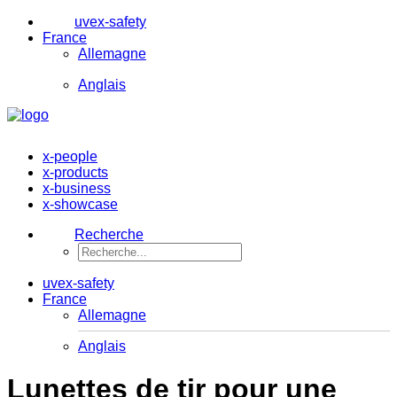
uvex-safety
France
Allemagne
Anglais
x-people
x-products
x-business
x-showcase
Recherche
uvex-safety
France
Allemagne
Anglais
Lunettes de tir pour une